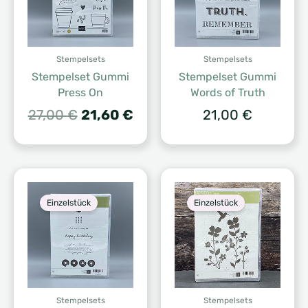
Stempelsets
Stempelsets
Stempelset Gummi
Stempelset Gummi
Press On
Words of Truth
Ursprünglicher
Aktueller
27,00
€
21,60
€
21,00
€
Preis
Preis
war:
ist:
27,00 €
21,60 €.
Einzelstück
Einzelstück
Stempelsets
Stempelsets