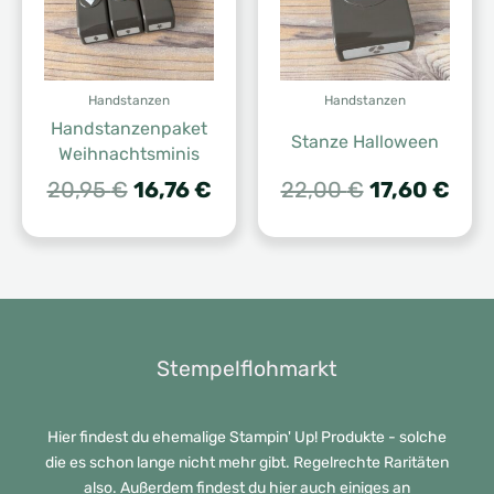
Handstanzen
Handstanzen
Handstanzenpaket
Stanze Halloween
Weihnachtsminis
Ursprünglicher
Aktueller
Ursprünglic
Aktu
20,95
€
16,76
€
22,00
€
17,60
€
Preis
Preis
Preis
Prei
war:
ist:
war:
ist:
20,95 €
16,76 €.
22,00 €
17,6
Stempelflohmarkt
Hier findest du ehemalige Stampin' Up! Produkte - solche
die es schon lange nicht mehr gibt. Regelrechte Raritäten
also. Außerdem findest du hier auch einiges an