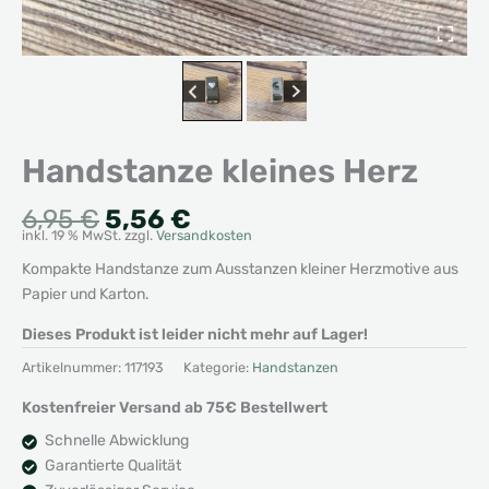
Handstanze kleines Herz
Ursprünglicher
Aktueller
6,95
€
5,56
€
inkl. 19 % MwSt.
zzgl.
Versandkosten
Preis
Preis
war:
ist:
Kompakte Handstanze zum Ausstanzen kleiner Herzmotive aus
6,95 €
5,56 €.
Papier und Karton.
Dieses Produkt ist leider nicht mehr auf Lager!
Artikelnummer:
117193
Kategorie:
Handstanzen
Kostenfreier Versand ab 75€ Bestellwert
Schnelle Abwicklung
Garantierte Qualität