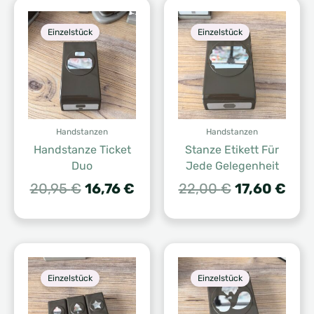
Einzelstück
Einzelstück
Handstanzen
Handstanzen
Handstanze Ticket
Stanze Etikett Für
Duo
Jede Gelegenheit
Ursprünglicher
Aktueller
Ursprünglic
Aktu
20,95
€
16,76
€
22,00
€
17,60
€
Preis
Preis
Preis
Prei
war:
ist:
war:
ist:
20,95 €
16,76 €.
22,00 €
17,6
Einzelstück
Einzelstück