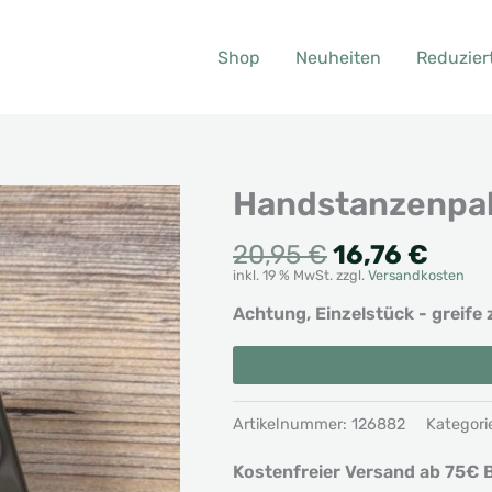
Shop
Neuheiten
Reduzier
Handstanzenpak
Ursprünglic
Aktu
20,95
€
16,76
€
inkl. 19 % MwSt.
zzgl.
Versandkosten
Preis
Prei
war:
ist:
Achtung, Einzelstück - greife 
20,95 €
16,76
Handstanzenpaket
Alternative:
Weihnachtsminis
Menge
Artikelnummer:
126882
Kategori
Kostenfreier Versand ab 75€ B