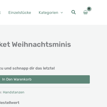
t
Einzelstücke
Kategorien
et Weihnachtsminis
her
eller
s
zu und schnapp dir das letzte!
 €.
In Den Warenkorb
e:
Handstanzen
estellwert