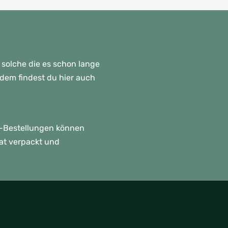
 solche die es schon lange
rdem findest du hier auch
p!-Bestellungen können
rat verpackt und