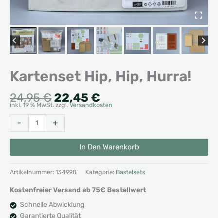
Kartenset Hip, Hip, Hurra!
Ursprünglicher
Aktueller
24,95
€
22,45
€
inkl. 19 % MwSt.
zzgl.
Versandkosten
Preis
Preis
war:
ist:
Kartenset
Alternative:
-
+
24,95 €
22,45 €.
Hip,
Hip,
In Den Warenkorb
Hurra!
Menge
Artikelnummer:
134998
Kategorie:
Bastelsets
Kostenfreier Versand ab 75€ Bestellwert
Schnelle Abwicklung
Garantierte Qualität