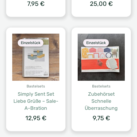
7,95
€
25,00
€
Einzelstück
Einzelstück
Bastelsets
Bastelsets
Simply Sent Set
Zubehörset
Liebe Grüße – Sale-
Schnelle
A-Bration
Überraschung
12,95
€
9,75
€