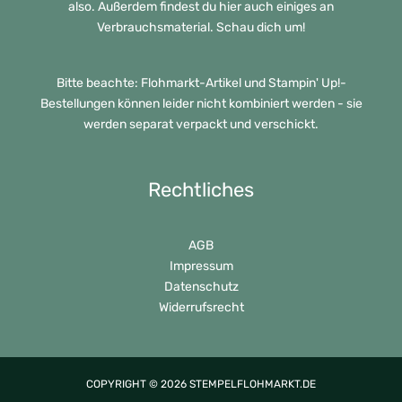
also. Außerdem findest du hier auch einiges an
Verbrauchsmaterial. Schau dich um!
Bitte beachte: Flohmarkt-Artikel und Stampin' Up!-
Bestellungen können leider nicht kombiniert werden - sie
werden separat verpackt und verschickt.
Rechtliches
AGB
Impressum
Datenschutz
Widerrufsrecht
COPYRIGHT © 2026 STEMPELFLOHMARKT.DE