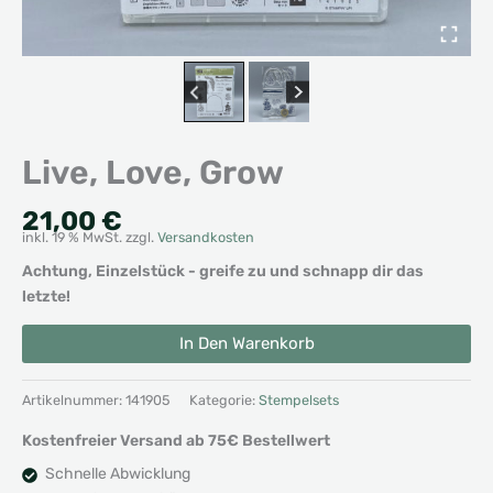
Live, Love, Grow
21,00
€
inkl. 19 % MwSt.
zzgl.
Versandkosten
Achtung, Einzelstück - greife zu und schnapp dir das
letzte!
Live,
Alternative:
In Den Warenkorb
Love,
Grow
Menge
Artikelnummer:
141905
Kategorie:
Stempelsets
Kostenfreier Versand ab 75€ Bestellwert
Schnelle Abwicklung