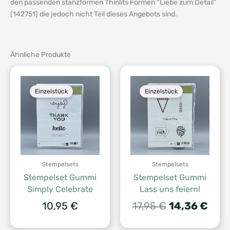
den passenden stanzformen Thinlits Formen “Liebe zum Detail”
(142751) die jedoch nicht Teil dieses Angebots sind.
Ähnliche Produkte
Einzelstück
Einzelstück
Stempelsets
Stempelsets
Stempelset Gummi
Stempelset Gummi
Simply Celebrate
Lass uns feiern!
Ursprünglich
Aktu
10,95
€
17,95
€
14,36
€
Preis
Prei