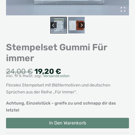
Stempelset Gummi Für
immer
Ursprünglicher
Aktueller
24,00
€
19,20
€
inkl. 19 % MwSt.
zzgl.
Versandkosten
Preis
Preis
war:
ist:
Florales Stempelset mit Blättermotiven und deutschen
24,00 €
19,20 €.
Sprüchen aus der Reihe „Für Immer“.
Achtung, Einzelstück - greife zu und schnapp dir das
letzte!
Stempelset
Alternative:
In Den Warenkorb
Gummi
Für