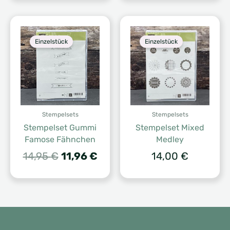
war:
ist:
17,95 €
14,3
Einzelstück
Einzelstück
Stempelsets
Stempelsets
Stempelset Gummi
Stempelset Mixed
Famose Fähnchen
Medley
Ursprünglicher
Aktueller
14,95
€
11,96
€
14,00
€
Preis
Preis
war:
ist:
14,95 €
11,96 €.