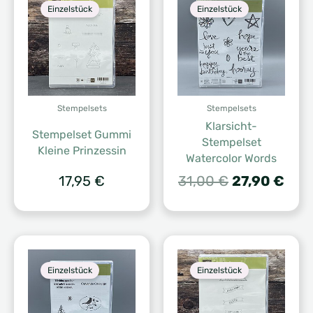
Einzelstück
Einzelstück
Stempelsets
Stempelsets
Klarsicht-
Stempelset Gummi
Stempelset
Kleine Prinzessin
Watercolor Words
Ursprünglic
Aktu
17,95
€
31,00
€
27,90
€
Preis
Prei
war:
ist:
31,00 €
27,9
Einzelstück
Einzelstück