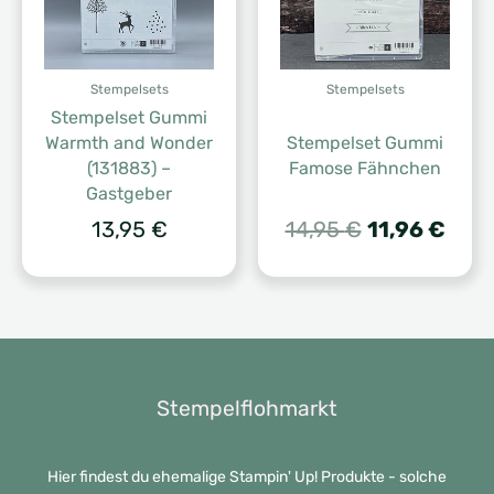
Stempelsets
Stempelsets
Stempelset Gummi
Warmth and Wonder
Stempelset Gummi
(131883) –
Famose Fähnchen
Gastgeber
Ursprünglic
Aktu
13,95
€
14,95
€
11,96
€
Preis
Prei
war:
ist:
14,95 €
11,96
Stempelflohmarkt
Hier findest du ehemalige Stampin' Up! Produkte - solche