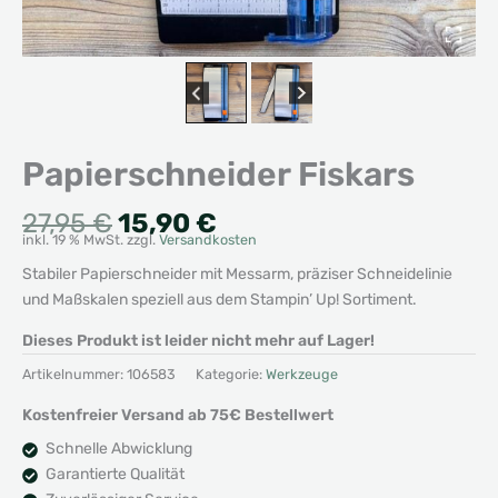
Papierschneider Fiskars
Ursprünglicher
Aktueller
27,95
€
15,90
€
inkl. 19 % MwSt.
zzgl.
Versandkosten
Preis
Preis
war:
ist:
Stabiler Papierschneider mit Messarm, präziser Schneidelinie
27,95 €
15,90 €.
und Maßskalen speziell aus dem Stampin’ Up! Sortiment.
Dieses Produkt ist leider nicht mehr auf Lager!
Artikelnummer:
106583
Kategorie:
Werkzeuge
Kostenfreier Versand ab 75€ Bestellwert
Schnelle Abwicklung
Garantierte Qualität