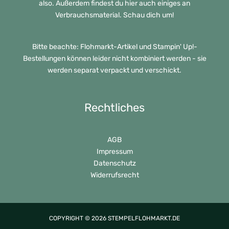
also. Außerdem findest du hier auch einiges an
Verbrauchsmaterial. Schau dich um!
Bitte beachte: Flohmarkt-Artikel und Stampin' Up!-
Bestellungen können leider nicht kombiniert werden - sie
werden separat verpackt und verschickt.
Rechtliches
AGB
Impressum
Datenschutz
Widerrufsrecht
COPYRIGHT © 2026 STEMPELFLOHMARKT.DE