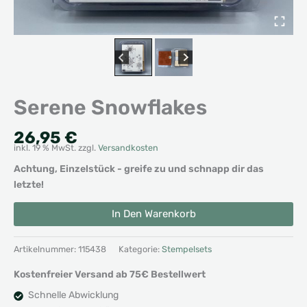
Serene Snowflakes
26,95
€
inkl. 19 % MwSt.
zzgl.
Versandkosten
Achtung, Einzelstück - greife zu und schnapp dir das
letzte!
Serene
Alternative:
In Den Warenkorb
Snowflakes
Menge
Artikelnummer:
115438
Kategorie:
Stempelsets
Kostenfreier Versand ab 75€ Bestellwert
Schnelle Abwicklung