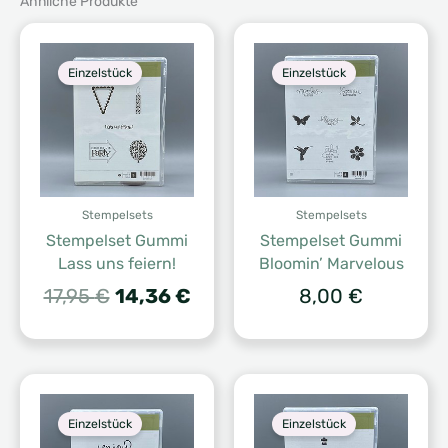
Ähnliche Produkte
Einzelstück
Einzelstück
Stempelsets
Stempelsets
Stempelset Gummi
Stempelset Gummi
Lass uns feiern!
Bloomin’ Marvelous
Ursprünglicher
Aktueller
17,95
€
14,36
€
8,00
€
Preis
Preis
war:
ist:
17,95 €
14,36 €.
Einzelstück
Einzelstück