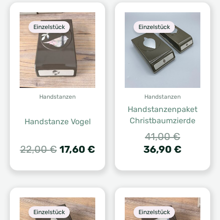
Einzelstück
Einzelstück
Handstanzen
Handstanzen
Handstanzenpaket
Christbaumzierde
Handstanze Vogel
Ursprüng
41,00
€
Ursprünglicher
Aktueller
Preis
Aktuelle
22,00
€
17,60
€
36,90
€
Preis
Preis
war:
Preis
war:
ist:
41,00 €
ist:
22,00 €
17,60 €.
36,90 €.
Einzelstück
Einzelstück