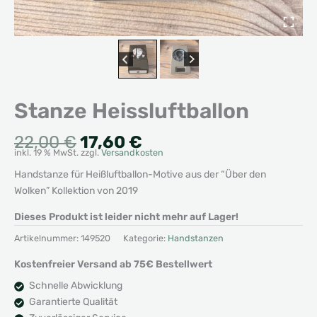
Stanze Heissluftballon
Ursprünglicher
Aktueller
22,00
€
17,60
€
inkl. 19 % MwSt.
zzgl.
Versandkosten
Preis
Preis
war:
ist:
Handstanze für Heißluftballon-Motive aus der “Über den
22,00 €
17,60 €.
Wolken” Kollektion von 2019
Dieses Produkt ist leider nicht mehr auf Lager!
Artikelnummer:
149520
Kategorie:
Handstanzen
Kostenfreier Versand ab 75€ Bestellwert
Schnelle Abwicklung
Garantierte Qualität