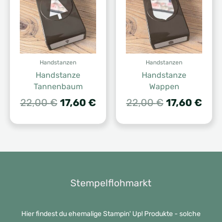
Handstanzen
Handstanzen
Handstanze
Handstanze
Tannenbaum
Wappen
Ursprünglicher
Aktueller
Ursprünglic
Aktu
22,00
€
17,60
€
22,00
€
17,60
€
Preis
Preis
Preis
Prei
war:
ist:
war:
ist:
22,00 €
17,60 €.
22,00 €
17,6
Stempelflohmarkt
Hier findest du ehemalige Stampin' Up! Produkte - solche