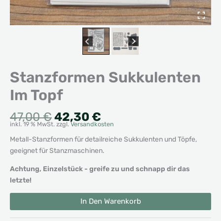
Stanzformen Sukkulenten
Im Topf
Ursprünglicher
Aktueller
47,00
€
42,30
€
inkl. 19 % MwSt.
zzgl.
Versandkosten
Preis
Preis
war:
ist:
Metall-Stanzformen für detailreiche Sukkulenten und Töpfe,
47,00 €
42,30 €.
geeignet für Stanzmaschinen.
Achtung, Einzelstück - greife zu und schnapp dir das
letzte!
Stanzformen
Alternative:
In Den Warenkorb
Sukkulenten
Im