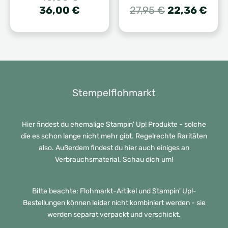
Preis
Aktueller
Ursprünglich
Aktu
36,00
€
27,95
€
22,36
€
war:
Preis
Preis
Prei
40,00 €
ist:
war:
ist:
36,00 €.
27,95 €
22,3
Stempelflohmarkt
Hier findest du ehemalige Stampin' Up! Produkte - solche
die es schon lange nicht mehr gibt. Regelrechte Raritäten
also. Außerdem findest du hier auch einiges an
Verbrauchsmaterial. Schau dich um!
Bitte beachte: Flohmarkt-Artikel und Stampin' Up!-
Bestellungen können leider nicht kombiniert werden - sie
werden separat verpackt und verschickt.