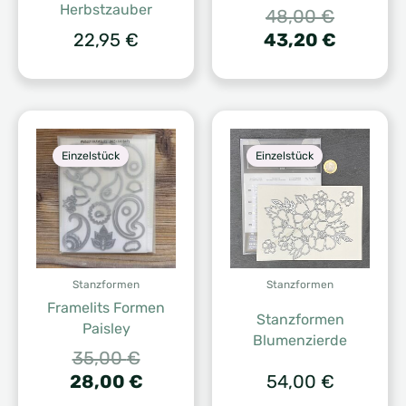
Herbstzauber
Ursprüng
48,00
€
Preis
Aktuelle
22,95
€
43,20
€
war:
Preis
48,00 €
ist:
43,20 €
Einzelstück
Einzelstück
Stanzformen
Stanzformen
Framelits Formen
Stanzformen
Paisley
Blumenzierde
Ursprünglicher
35,00
€
Preis
Aktueller
28,00
€
54,00
€
war:
Preis