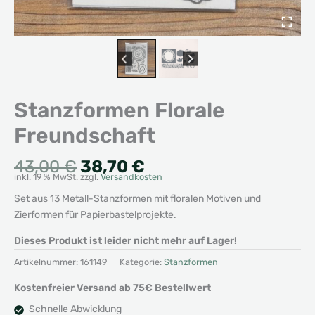
Stanzformen Florale
Freundschaft
Ursprünglicher
Aktueller
43,00
€
38,70
€
inkl. 19 % MwSt.
zzgl.
Versandkosten
Preis
Preis
war:
ist:
Set aus 13 Metall-Stanzformen mit floralen Motiven und
43,00 €
38,70 €.
Zierformen für Papierbastelprojekte.
Dieses Produkt ist leider nicht mehr auf Lager!
Artikelnummer:
161149
Kategorie:
Stanzformen
Kostenfreier Versand ab 75€ Bestellwert
Schnelle Abwicklung