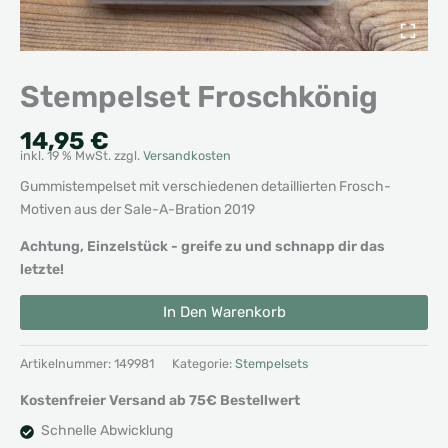
Stempelset Froschkönig
14,95
€
inkl. 19 % MwSt.
zzgl.
Versandkosten
Gummistempelset mit verschiedenen detaillierten Frosch-
Motiven aus der Sale-A-Bration 2019
Achtung, Einzelstück - greife zu und schnapp dir das
letzte!
Stempelset
Alternative:
In Den Warenkorb
Froschkönig
Menge
Artikelnummer:
149981
Kategorie:
Stempelsets
Kostenfreier Versand ab 75€ Bestellwert
Schnelle Abwicklung