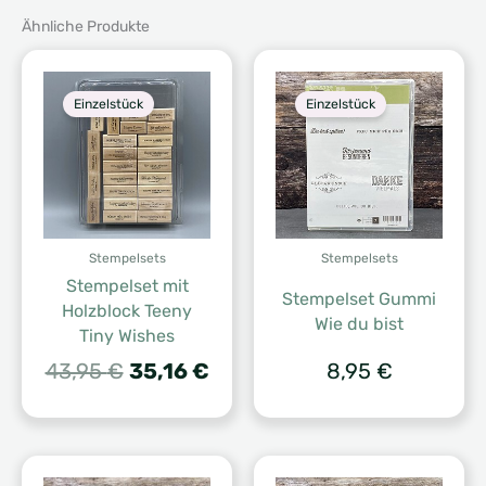
Ähnliche Produkte
Einzelstück
Einzelstück
Stempelsets
Stempelsets
Stempelset mit
Stempelset Gummi
Holzblock Teeny
Wie du bist
Tiny Wishes
Ursprünglicher
Aktueller
43,95
€
35,16
€
8,95
€
Preis
Preis
war:
ist:
43,95 €
35,16 €.