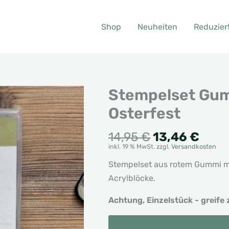
Shop
Neuheiten
Reduzier
Stempelset Gum
Osterfest
Ursprünglic
Aktu
14,95
€
13,46
€
inkl. 19 % MwSt.
zzgl.
Versandkosten
Preis
Prei
war:
ist:
Stempelset aus rotem Gummi mi
14,95 €
13,4
Acrylblöcke.
Achtung, Einzelstück - greife 
Stempelset
Alternative:
Gummi