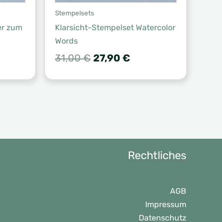
Stempelsets
er zum
Klarsicht-Stempelset Watercolor
Words
Ursprünglicher
Aktueller
31,00
€
27,90
€
Preis
Preis
war:
ist:
31,00 €
27,90 €.
Rechtliches
AGB
Impressum
Datenschutz