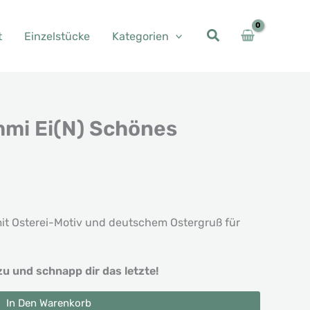
t
Einzelstücke
Kategorien
mi Ei(N) Schönes
her
eller
s
t Osterei-Motiv und deutschem Ostergruß für
6 €.
zu und schnapp dir das letzte!
In Den Warenkorb