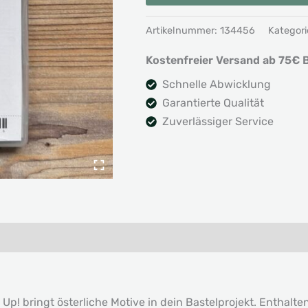
Ei(N)
Artikelnummer:
134456
Kategori
Schönes
Osterfest
Kostenfreier Versand ab 75€ B
Menge
Schnelle Abwicklung
Garantierte Qualität
Zuverlässiger Service
p! bringt österliche Motive in dein Bastelprojekt. Enthalte