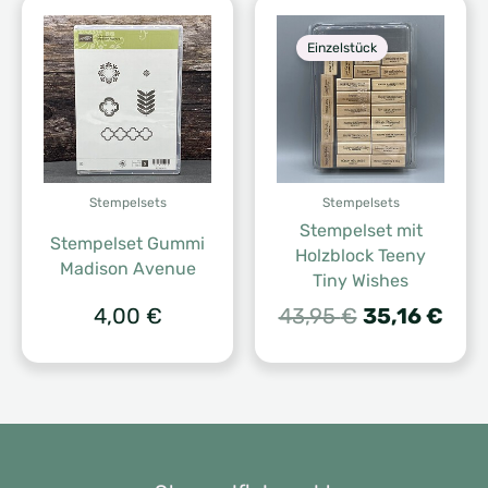
Einzelstück
Stempelsets
Stempelsets
Stempelset mit
Stempelset Gummi
Holzblock Teeny
Madison Avenue
Tiny Wishes
Ursprünglic
Aktu
4,00
€
43,95
€
35,16
€
Preis
Prei
war:
ist:
43,95 €
35,1