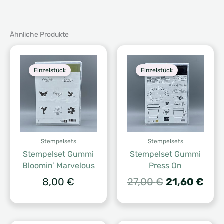
Ähnliche Produkte
Einzelstück
Einzelstück
Stempelsets
Stempelsets
Stempelset Gummi
Stempelset Gummi
Bloomin’ Marvelous
Press On
Ursprünglic
Aktu
8,00
€
27,00
€
21,60
€
Preis
Prei
war:
ist:
27,00 €
21,6