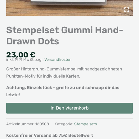
Stempelset Gummi Hand-
Drawn Dots
23,00
€
inkl. 19 % MwSt.
zzgl.
Versandkosten
Großer Hintergrund-Gummistempel mit handgezeichneten
Punkten-Motiv für individuelle Karten.
Achtung, Einzelstück - greife zu und schnapp dir das
letzte!
Stempelset
Alternative:
In Den Warenkorb
Gummi
Hand-
Drawn
Artikelnummer:
160508
Kategorie:
Stempelsets
Dots
Kostenfreier Versand ab 75€ Bestellwert
Menge