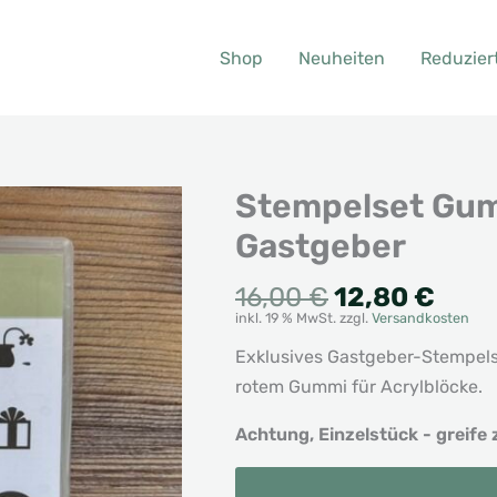
Shop
Neuheiten
Reduzier
Stempelset Gum
Gastgeber
Ursprünglic
Aktu
16,00
€
12,80
€
inkl. 19 % MwSt.
zzgl.
Versandkosten
Preis
Prei
war:
ist:
Exklusives Gastgeber-Stempel
16,00 €
12,8
rotem Gummi für Acrylblöcke.
Achtung, Einzelstück - greife 
Stempelset
Alternative:
Gummi