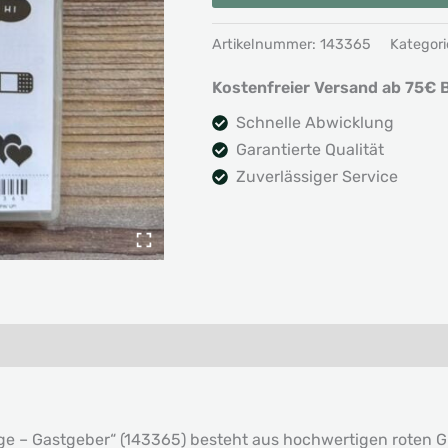
Klare
Artikelnummer:
143365
Kategori
Aussage
-
Kostenfreier Versand ab 75€ B
Gastgeber
Schnelle Abwicklung
Menge
Garantierte Qualität
Zuverlässiger Service
ge – Gastgeber“ (143365) besteht aus hochwertigen roten