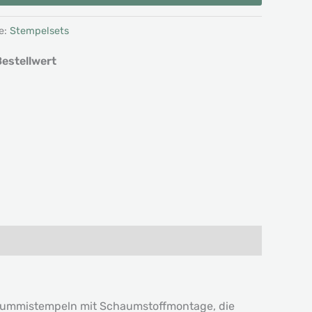
e:
Stempelsets
estellwert
 Gummistempeln mit Schaumstoffmontage, die