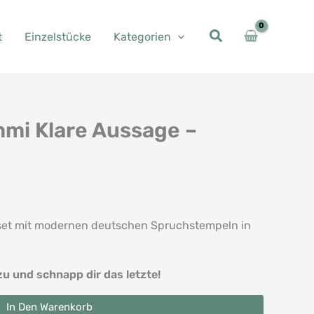
t
Einzelstücke
Kategorien
mi Klare Aussage –
her
eller
s
set mit modernen deutschen Spruchstempeln in
0 €.
zu und schnapp dir das letzte!
In Den Warenkorb