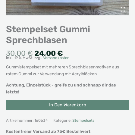
Stempelset Gummi
Sprechblasen
Ursprünglicher
Aktueller
30,00
€
24,00
€
inkl. 19 % MwSt.
zzgl.
Versandkosten
Preis
Preis
war:
ist:
Gummistempelset mit mehreren Sprechblasenmotiven aus
30,00 €
24,00 €.
rotem Gummi zur Verwendung mit Acrylblöcken.
Achtung, Einzelstück - greife zu und schnapp dir das
letzte!
Stempelset
Alternative:
In Den Warenkorb
Gummi
Sprechblasen
Menge
Artikelnummer:
160634
Kategorie:
Stempelsets
Kostenfreier Versand ab 75€ Bestellwert