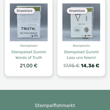
Einzelstück
Einzelstück
Stempelsets
Stempelsets
Stempelset Gummi
Stempelset Gummi
Words of Truth
Lass uns feiern!
Ursprünglich
Aktu
21,00
€
17,95
€
14,36
€
Preis
Prei
war:
ist:
17,95 €
14,3
Stempelflohmarkt