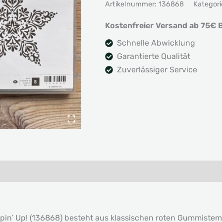
Artikelnummer:
136868
Kategori
der
Weihnacht
Kostenfreier Versand ab 75€ B
Menge
Schnelle Abwicklung
Garantierte Qualität
Zuverlässiger Service
n’ Up! (136868) besteht aus klassischen roten Gummistempe