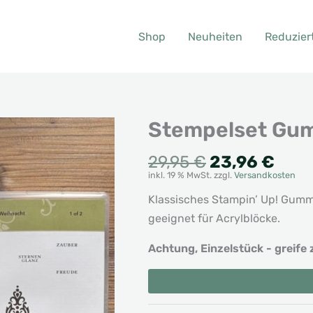
Shop
Neuheiten
Reduzier
Stempelset Gum
Ursprünglic
Aktu
29,95
€
23,96
€
inkl. 19 % MwSt.
zzgl.
Versandkosten
Preis
Prei
war:
ist:
Klassisches Stampin’ Up! Gumm
29,95 €
23,9
geeignet für Acrylblöcke.
Achtung, Einzelstück - greife 
Stempelset
Alternative:
Gummi
Zauber