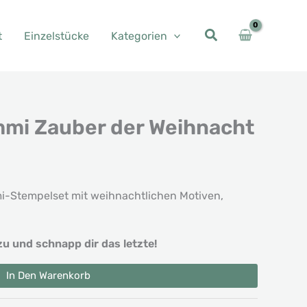
t
Einzelstücke
Kategorien
mi Zauber der Weihnacht
her
eller
s
i-Stempelset mit weihnachtlichen Motiven,
6 €.
zu und schnapp dir das letzte!
In Den Warenkorb