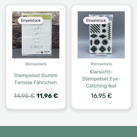
Einzelstück
Einzelstück
Stempelsets
Stempelsets
Klarsicht-
Stempelset Gummi
Stempelset Eye-
Famose Fähnchen
Catching Ikat
Ursprünglicher
Aktueller
14,95
€
11,96
€
16,95
€
Preis
Preis
war:
ist:
14,95 €
11,96 €.