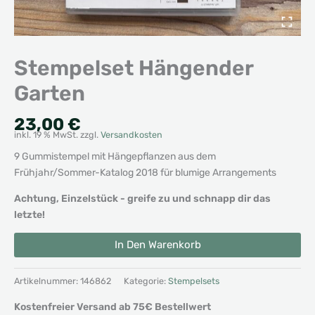
Stempelset Hängender
Garten
23,00
€
inkl. 19 % MwSt.
zzgl.
Versandkosten
9 Gummistempel mit Hängepflanzen aus dem
Frühjahr/Sommer-Katalog 2018 für blumige Arrangements
Achtung, Einzelstück - greife zu und schnapp dir das
letzte!
Stempelset
Alternative:
In Den Warenkorb
Hängender
Garten
Menge
Artikelnummer:
146862
Kategorie:
Stempelsets
Kostenfreier Versand ab 75€ Bestellwert