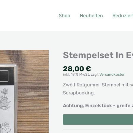
Shop
Neuheiten
Reduzier
Stempelset In 
28,00
€
inkl. 19 % MwSt.
zzgl.
Versandkosten
Zwölf Rotgummi-Stempel mit sa
Scrapbooking.
Achtung, Einzelstück - greife 
Stempelset
Alternative:
In
Every