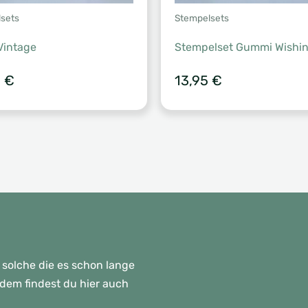
sets
Stempelsets
Vintage
Stempelset Gummi Wishi
5
€
13,95
€
 solche die es schon lange
rdem findest du hier auch