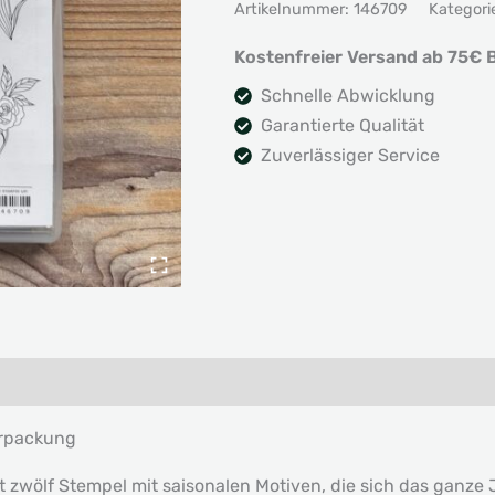
Artikelnummer:
146709
Kategori
Season
Menge
Kostenfreier Versand ab 75€ B
Schnelle Abwicklung
Garantierte Qualität
Zuverlässiger Service
erpackung
t zwölf Stempel mit saisonalen Motiven, die sich das ganze 