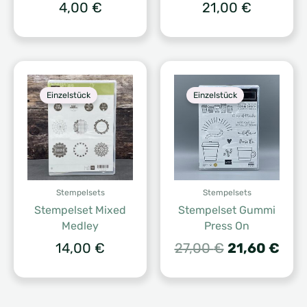
4,00
€
21,00
€
Einzelstück
Einzelstück
Stempelsets
Stempelsets
Stempelset Mixed
Stempelset Gummi
Medley
Press On
Ursprünglic
Aktu
14,00
€
27,00
€
21,60
€
Preis
Prei
war:
ist:
27,00 €
21,6