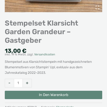
Stempelset Klarsicht
Garden Grandeur –
Gastgeber
13,00
€
inkl. 19 % MwSt.
zzgl.
Versandkosten
Stempelset aus Klarsichtstempeln mit handgezeichneten
Blumenmotiven von Stampin’ Up!, exklusiv aus dem
Jahreskatalog 2022–2023.
Stempelset
Alternative:
-
+
Klarsicht
Garden
In Den Warenkorb
Grandeur
-