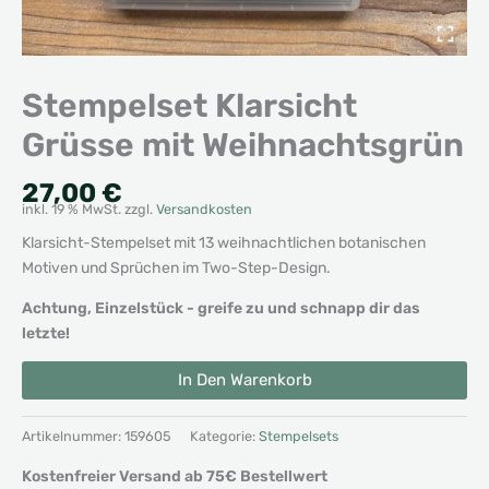
Stempelset Klarsicht
Grüsse mit Weihnachtsgrün
27,00
€
inkl. 19 % MwSt.
zzgl.
Versandkosten
Klarsicht-Stempelset mit 13 weihnachtlichen botanischen
Motiven und Sprüchen im Two-Step-Design.
Achtung, Einzelstück - greife zu und schnapp dir das
letzte!
Stempelset
Alternative:
In Den Warenkorb
Klarsicht
Grüsse
mit
Artikelnummer:
159605
Kategorie:
Stempelsets
Weihnachtsgrün
Kostenfreier Versand ab 75€ Bestellwert
Menge