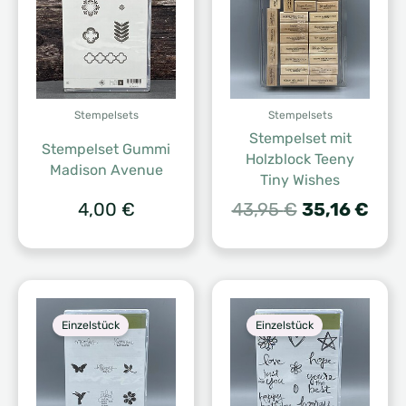
Stempelsets
Stempelsets
Stempelset mit
Stempelset Gummi
Holzblock Teeny
Madison Avenue
Tiny Wishes
Ursprünglic
Aktu
4,00
€
43,95
€
35,16
€
Preis
Prei
war:
ist:
43,95 €
35,1
Einzelstück
Einzelstück