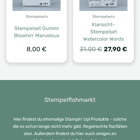
Stempelsets
Stempelsets
Klarsicht-
Stempelset Gummi
Stempelset
Bloomin’ Marvelous
Watercolor Words
Ursprünglic
Aktu
8,00
€
31,00
€
27,90
€
Preis
Prei
war:
ist:
31,00 €
27,9
Stempelflohmarkt
Hier findest du ehemalige Stampin' Up! Produkte - solche
die es schon lange nicht mehr gibt. Regelrechte Raritäten
also. Außerdem findest du hier auch einiges an