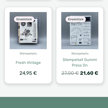
Einzelstück
Einzelstück
Stempelsets
Stempelsets
Stempelset Gummi
Fresh Vintage
Press On
Ursprünglic
Aktu
24,95
€
27,00
€
21,60
€
Preis
Prei
war:
ist:
27,00 €
21,6