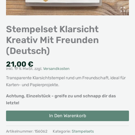
Stempelset Klarsicht
Kreativ Mit Freunden
(Deutsch)
21,00
€
inkl. 19 % MwSt.
zzgl.
Versandkosten
Transparente Klarsichtstempel rund um Freundschaft, ideal für
Karten- und Papierprojekte.
Achtung, Einzelstück - greife zu und schnapp dir das
letzte!
Stempelset
Alternative:
In Den Warenkorb
Klarsicht
Kreativ
Mit
Artikelnummer:
156062
Kategorie:
Stempelsets