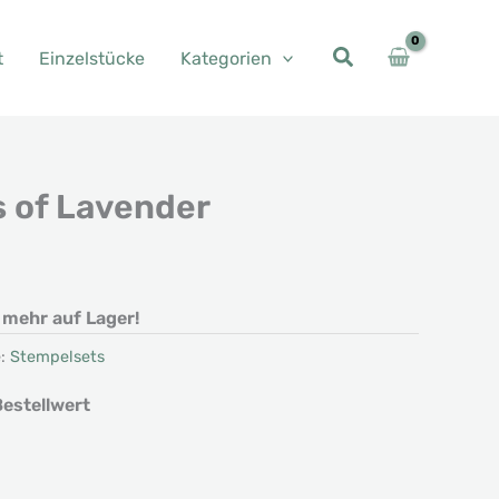
t
Einzelstücke
Kategorien
s of Lavender
t mehr auf Lager!
e:
Stempelsets
estellwert