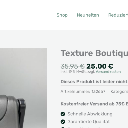
Shop
Neuheiten
Reduzier
Texture Boutiq
Ursprünglic
Aktu
35,95
€
25,00
€
inkl. 19 % MwSt.
zzgl.
Versandkosten
Preis
Prei
war:
ist:
Dieses Produkt ist leider nich
35,95 €
25,0
Artikelnummer:
132657
Kategori
Kostenfreier Versand ab 75€ B
Schnelle Abwicklung
Garantierte Qualität