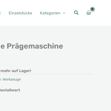
t
Einzelstücke
Kategorien
ue Prägemaschine
her
eller
s
t mehr auf Lager!
0 €.
e:
Werkzeuge
estellwert