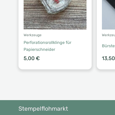
Werkzeuge
Werkze
Perforationsrollklinge für
Bürste
Papierschneider
5,00
€
13,5
Stempelflohmarkt