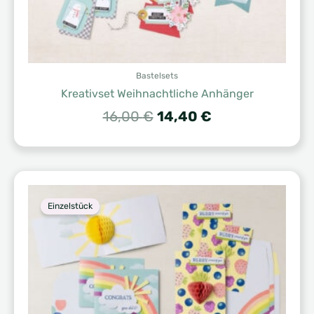
Bastelsets
Kreativset Weihnachtliche Anhänger
Ursprünglicher
Aktueller
16,00
€
14,40
€
Preis
Preis
war:
ist:
16,00 €
14,40 €.
Einzelstück