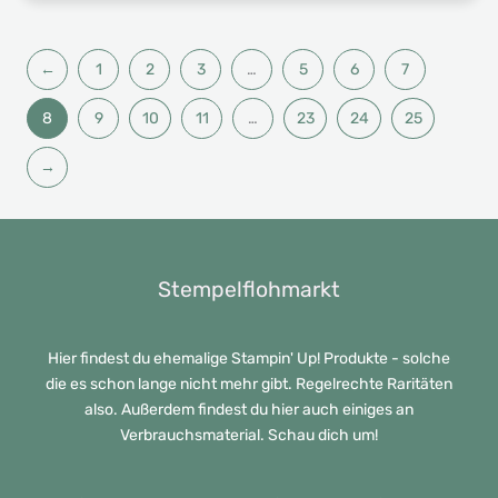
←
1
2
3
…
5
6
7
8
9
10
11
…
23
24
25
→
Stempelflohmarkt
Hier findest du ehemalige Stampin' Up! Produkte - solche
die es schon lange nicht mehr gibt. Regelrechte Raritäten
also. Außerdem findest du hier auch einiges an
Verbrauchsmaterial. Schau dich um!