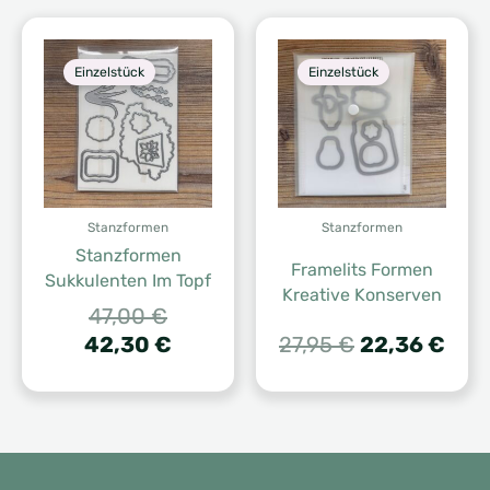
30,00 €.
Einzelstück
Einzelstück
Stanzformen
Stanzformen
Stanzformen
Framelits Formen
Sukkulenten Im Topf
Kreative Konserven
Ursprünglicher
47,00
€
Preis
Aktueller
Ursprünglich
Aktu
42,30
€
27,95
€
22,36
€
war:
Preis
Preis
Prei
47,00 €
ist:
war:
ist:
42,30 €.
27,95 €
22,3