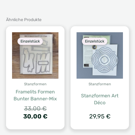
Ähnliche Produkte
Einzelstück
Einzelstück
Stanzformen
Stanzformen
Framelits Formen
Stanzformen Art
Bunter Banner-Mix
Déco
Ursprünglicher
33,00
€
Preis
Aktueller
30,00
€
29,95
€
war:
Preis
33,00 €
ist: