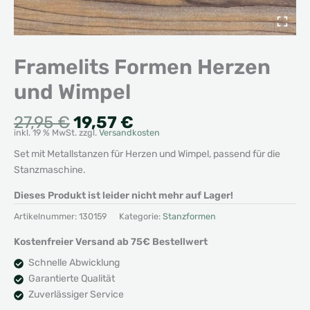
Framelits Formen Herzen
und Wimpel
Ursprünglicher
Aktueller
27,95
€
19,57
€
inkl. 19 % MwSt.
zzgl.
Versandkosten
Preis
Preis
war:
ist:
Set mit Metallstanzen für Herzen und Wimpel, passend für die
27,95 €
19,57 €.
Stanzmaschine.
Dieses Produkt ist leider nicht mehr auf Lager!
Artikelnummer:
130159
Kategorie:
Stanzformen
Kostenfreier Versand ab 75€ Bestellwert
Schnelle Abwicklung
Garantierte Qualität
Zuverlässiger Service