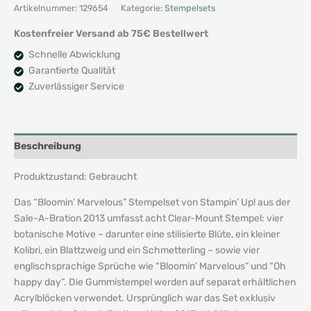
Marvelous
Artikelnummer:
129654
Kategorie:
Stempelsets
Menge
Kostenfreier Versand ab 75€ Bestellwert
Schnelle Abwicklung
Garantierte Qualität
Zuverlässiger Service
Beschreibung
Produktzustand: Gebraucht
Das “Bloomin’ Marvelous” Stempelset von Stampin’ Up! aus der
Sale-A-Bration 2013 umfasst acht Clear-Mount Stempel: vier
botanische Motive – darunter eine stilisierte Blüte, ein kleiner
Kolibri, ein Blattzweig und ein Schmetterling – sowie vier
englischsprachige Sprüche wie “Bloomin’ Marvelous” und “Oh
happy day”. Die Gummistempel werden auf separat erhältlichen
Acrylblöcken verwendet. Ursprünglich war das Set exklusiv