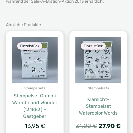
während der Sale-A-Bration-Aktion 2013 erhältlich.
Ähnliche Produkte
Einzelstück
Einzelstück
Stempelsets
Stempelsets
Stempelset Gummi
Klarsicht-
Warmth and Wonder
Stempelset
(131883) –
Watercolor Words
Gastgeber
Ursprünglic
Aktu
13,95
€
31,00
€
27,90
€