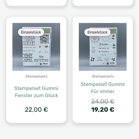
Preis
Prei
war:
ist:
31,00 €
27,9
Einzelstück
Einzelstück
Stempelsets
Stempelsets
Stempelset Gummi
Stempelset Gummi
Für immer
Fenster zum Glück
Ursprüng
24,00
€
Preis
Aktuelle
22,00
€
19,20
€
war:
Preis
24,00 €
ist:
19,20 €.