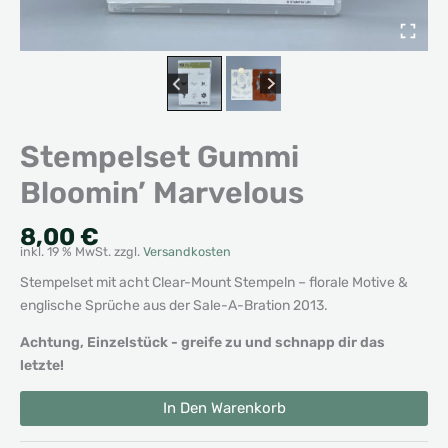
Stempelset Gummi
Bloomin’ Marvelous
8,00
€
inkl. 19 % MwSt.
zzgl.
Versandkosten
Stempelset mit acht Clear-Mount Stempeln – florale Motive &
englische Sprüche aus der Sale-A-Bration 2013.
Achtung, Einzelstück - greife zu und schnapp dir das
letzte!
Stempelset
Alternative:
In Den Warenkorb
Gummi
Bloomin'