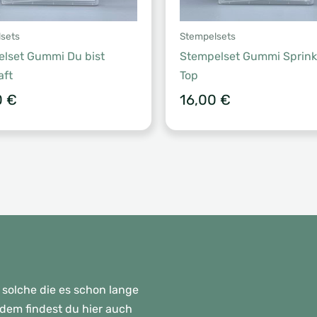
sets
Stempelsets
lset Gummi Du bist
Stempelset Gummi Sprink
aft
Top
0
€
16,00
€
 solche die es schon lange
rdem findest du hier auch