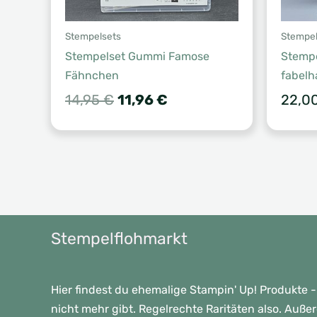
Stempelsets
Stempel
Stempelset Gummi Famose
Stempe
Fähnchen
fabelh
Ursprünglicher
Aktueller
14,95
€
11,96
€
22,0
Preis
Preis
war:
ist:
14,95 €
11,96 €.
Stempelflohmarkt
Hier findest du ehemalige Stampin' Up! Produkte -
nicht mehr gibt. Regelrechte Raritäten also. Auße