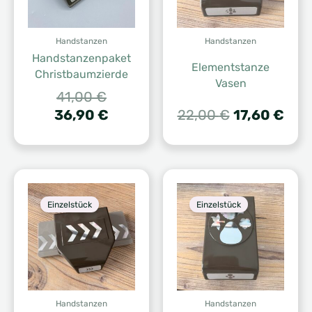
Handstanzen
Handstanzen
Handstanzenpaket
Elementstanze
Christbaumzierde
Vasen
Ursprünglicher
41,00
€
Preis
Aktueller
Ursprünglic
Aktu
36,90
€
22,00
€
17,60
€
war:
Preis
Preis
Prei
41,00 €
ist:
war:
ist:
36,90 €.
22,00 €
17,6
Einzelstück
Einzelstück
Handstanzen
Handstanzen