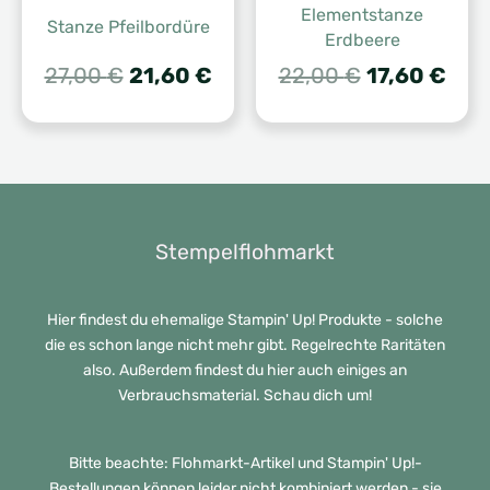
Elementstanze
Stanze Pfeilbordüre
Erdbeere
Ursprünglicher
Aktueller
Ursprünglic
Aktu
27,00
€
21,60
€
22,00
€
17,60
€
Preis
Preis
Preis
Prei
war:
ist:
war:
ist:
27,00 €
21,60 €.
22,00 €
17,6
Stempelflohmarkt
Hier findest du ehemalige Stampin' Up! Produkte - solche
die es schon lange nicht mehr gibt. Regelrechte Raritäten
also. Außerdem findest du hier auch einiges an
Verbrauchsmaterial. Schau dich um!
Bitte beachte: Flohmarkt-Artikel und Stampin' Up!-
Bestellungen können leider nicht kombiniert werden - sie