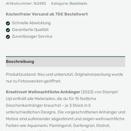
Menge
Artikelnummer:
162485
Kategorie:
Bastelsets
Kostenfreier Versand ab 75€ Bestellwert
Schnelle Abwicklung
Garantierte Qualität
Zuverlässiger Service
Beschreibung
Produktzustand: Neu und unbenutzt, Originalverpackung wurde
nur zu Fotozwecken geöffnet.
Kreativset Weihnachtliche Anhänger
(2023) von Stampin’
Up! enthält alle Materialien, die du für 15 festliche
Geschenkanhänger brauchst – je 3 Stück in 5
unterschiedlichen Designs. Die vorgeschnittenen Anhänger und
Motive sind aufeinander abgestimmt und zeigen weihnachtliche
Farben wie Aquamarin, Flamingorot, Gartengrün, Glutrot,