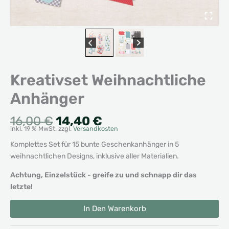
Kreativset Weihnachtliche
Anhänger
Ursprünglicher
Aktueller
16,00
€
14,40
€
inkl. 19 % MwSt.
zzgl.
Versandkosten
Preis
Preis
war:
ist:
Komplettes Set für 15 bunte Geschenkanhänger in 5
16,00 €
14,40 €.
weihnachtlichen Designs, inklusive aller Materialien.
Achtung, Einzelstück - greife zu und schnapp dir das
letzte!
Kreativset
Alternative:
In Den Warenkorb
Weihnachtliche
Anhänger