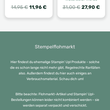
Ursprünglicher
Aktueller
Ursprünglic
Aktu
14,95
€
11,96
€
31,00
€
27,90
€
Preis
Preis
Preis
Prei
war:
ist:
war:
ist:
14,95 €
11,96 €.
31,00 €
27,9
Stempelflohmarkt
Hier findest du ehemalige Stampin' Up! Produkte - solche
die es schon lange nicht mehr gibt. Regelrechte Raritäten
also. Außerdem findest du hier auch einiges an
Verbrauchsmaterial. Schau dich um!
Bitte beachte: Flohmarkt-Artikel und Stampin' Up!-
Bestellungen können leider nicht kombiniert werden - sie
werden separat verpackt und verschickt.