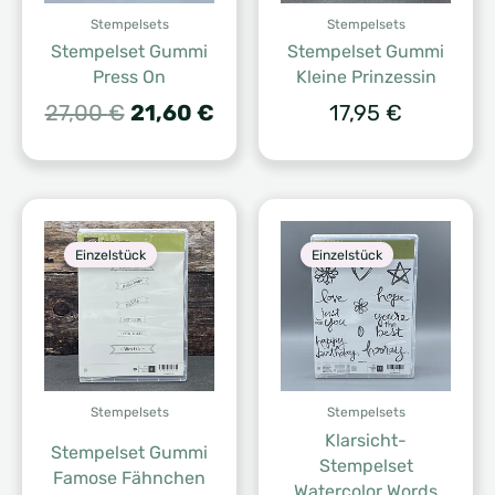
Stempelsets
Stempelsets
Stempelset Gummi
Stempelset Gummi
Press On
Kleine Prinzessin
Ursprünglicher
Aktueller
27,00
€
21,60
€
17,95
€
Preis
Preis
war:
ist:
27,00 €
21,60 €.
Einzelstück
Einzelstück
Stempelsets
Stempelsets
Klarsicht-
Stempelset Gummi
Stempelset
Famose Fähnchen
Watercolor Words