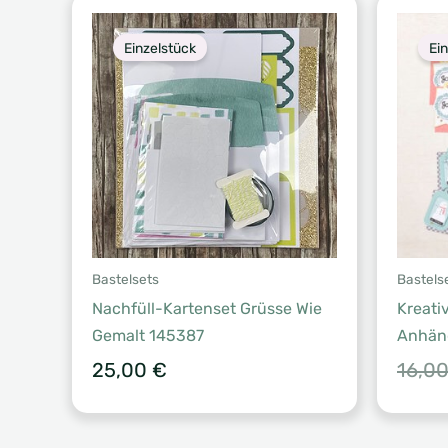
Einzelstück
Ei
Bastelsets
Bastels
Nachfüll-Kartenset Grüsse Wie
Kreati
Gemalt 145387
Anhän
25,00
€
16,0