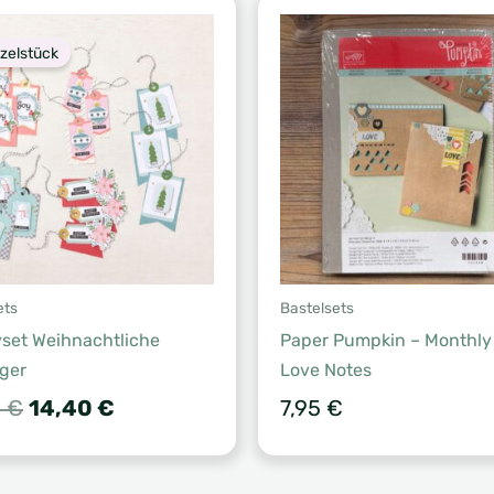
nzelstück
ets
Bastelsets
vset Weihnachtliche
Paper Pumpkin – Monthly 
ger
Love Notes
Ursprünglicher
Aktueller
0
€
14,40
€
7,95
€
Preis
Preis
war:
ist:
16,00 €
14,40 €.