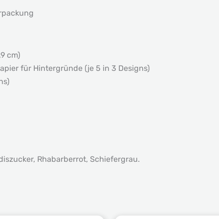
erpackung
,9 cm)
apier für Hintergründe (je 5 in 3 Designs)
ns)
iszucker, Rhabarberrot, Schiefergrau.