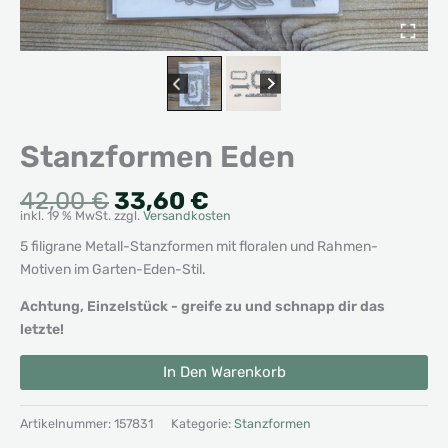
Stanzformen Eden
Ursprünglicher
Aktueller
42,00
€
33,60
€
inkl. 19 % MwSt.
zzgl.
Versandkosten
Preis
Preis
war:
ist:
5 filigrane Metall-Stanzformen mit floralen und Rahmen-
42,00 €
33,60 €.
Motiven im Garten-Eden-Stil.
Achtung, Einzelstück - greife zu und schnapp dir das
letzte!
Stanzformen
Alternative:
In Den Warenkorb
Eden
Menge
Artikelnummer:
157831
Kategorie:
Stanzformen