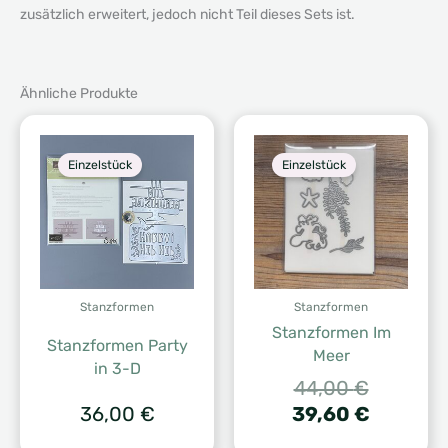
zusätzlich erweitert, jedoch nicht Teil dieses Sets ist.
Ähnliche Produkte
Einzelstück
Einzelstück
Stanzformen
Stanzformen
Stanzformen Im
Stanzformen Party
Meer
in 3-D
Ursprüng
44,00
€
Preis
Aktuelle
36,00
€
39,60
€
war:
Preis