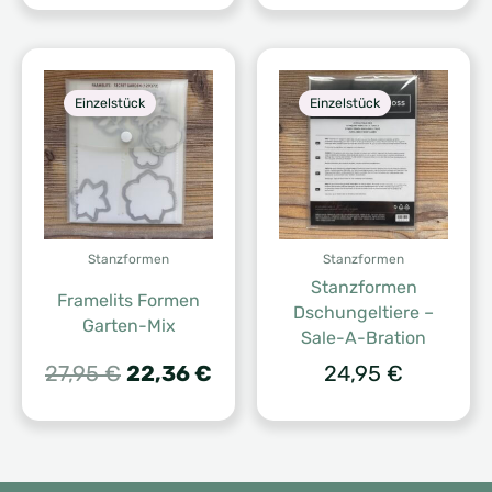
44,00 €
ist:
39,60 €.
Einzelstück
Einzelstück
Stanzformen
Stanzformen
Stanzformen
Framelits Formen
Dschungeltiere –
Garten-Mix
Sale-A-Bration
Ursprünglicher
Aktueller
27,95
€
22,36
€
24,95
€
Preis
Preis
war:
ist:
27,95 €
22,36 €.