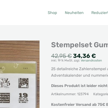
Shop
Neuheiten
Reduzier
Stempelset Gum
Ursprünglic
Aktu
42,95
€
34,36
€
inkl. 19 % MwSt.
zzgl.
Versandkosten
Preis
Prei
war:
ist:
25 detailreiche Zahlenstempel 
42,95 €
34,3
Adventskalender und nummerier
Dieses Produkt ist leider nich
Artikelnummer:
123794
Kategori
Kostenfreier Versand ab 75€ B