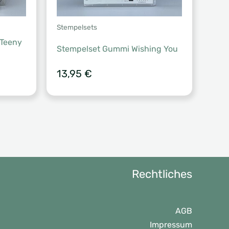
Stempelsets
 Teeny
Stempelset Gummi Wishing You
her
eller
13,95
€
s
6 €.
Rechtliches
AGB
Impressum