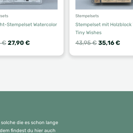
sets
Stempelsets
cht-Stempelset Watercolor
Stempelset mit Holzblock
Tiny Wishes
Ursprünglicher
Aktueller
Ursprünglic
Aktu
0
€
27,90
€
43,95
€
35,16
€
Preis
Preis
Preis
Prei
war:
ist:
war:
ist:
31,00 €
27,90 €.
43,95 €
35,1
 solche die es schon lange
rdem findest du hier auch