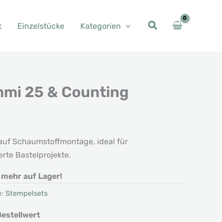
t
Einzelstücke
Kategorien
mi 25 & Counting
her
eller
s
auf Schaumstoffmontage, ideal für
6 €.
te Bastelprojekte.
t mehr auf Lager!
e:
Stempelsets
estellwert