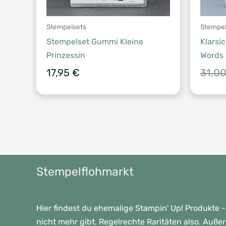
Stempelsets
Stempel
Stempelset Gummi Kleine
Klarsi
Prinzessin
Words
17,95
€
31,0
Stempelflohmarkt
Hier findest du ehemalige Stampin' Up! Produkte -
nicht mehr gibt. Regelrechte Raritäten also. Auße