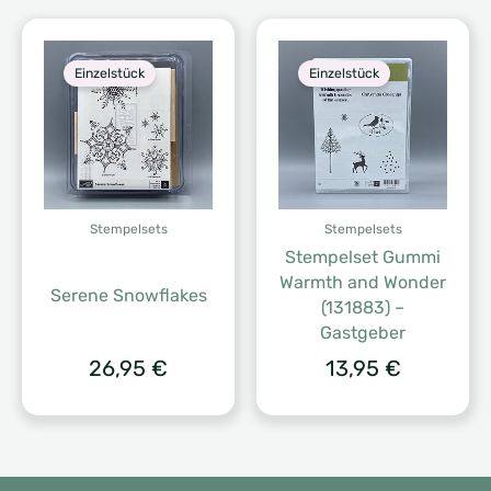
14,95 €
11,96 €.
Einzelstück
Einzelstück
Stempelsets
Stempelsets
Stempelset Gummi
Warmth and Wonder
Serene Snowflakes
(131883) –
Gastgeber
26,95
€
13,95
€