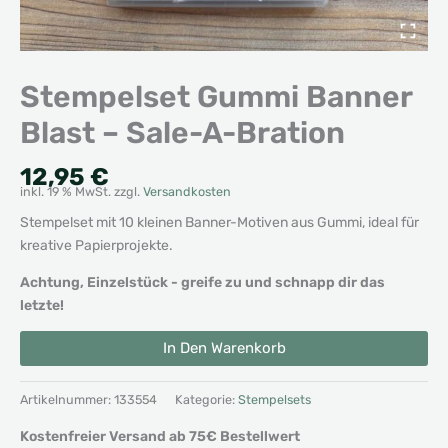
Stempelset Gummi Banner
Blast – Sale-A-Bration
12,95
€
inkl. 19 % MwSt.
zzgl.
Versandkosten
Stempelset mit 10 kleinen Banner-Motiven aus Gummi, ideal für
kreative Papierprojekte.
Achtung, Einzelstück - greife zu und schnapp dir das
letzte!
Stempelset
Alternative:
In Den Warenkorb
Gummi
Banner
Blast
Artikelnummer:
133554
Kategorie:
Stempelsets
-
Kostenfreier Versand ab 75€ Bestellwert
Sale-