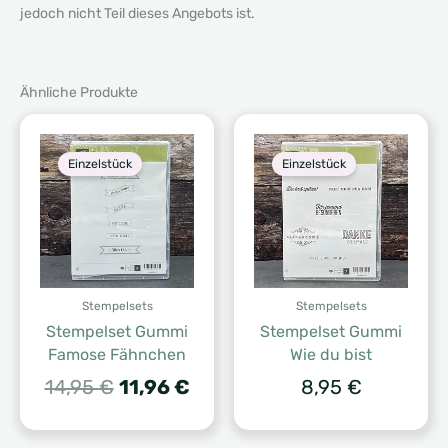
jedoch nicht Teil dieses Angebots ist.
Ähnliche Produkte
Einzelstück
Einzelstück
Stempelsets
Stempelsets
Stempelset Gummi
Stempelset Gummi
Famose Fähnchen
Wie du bist
Ursprünglicher
Aktueller
14,95
€
11,96
€
8,95
€
Preis
Preis
war:
ist: