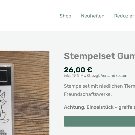
Shop
Neuheiten
Reduzier
Stempelset Gum
26,00
€
inkl. 19 % MwSt.
zzgl.
Versandkosten
Stempelset mit niedlichen Tie
Freundschaftswerke.
Achtung, Einzelstück - greife 
Stempelset
Alternative:
Gummi
Glad