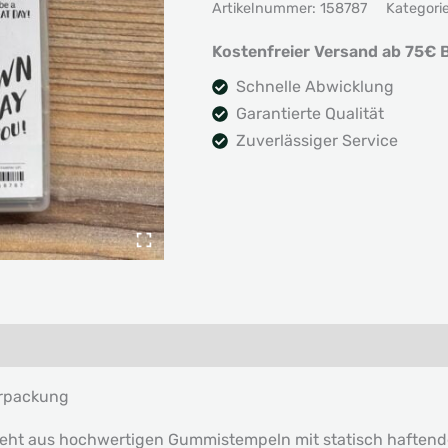
Artikelnummer:
158787
Kategori
we're
Friends
Kostenfreier Versand ab 75€ B
Menge
Schnelle Abwicklung
Garantierte Qualität
Zuverlässiger Service
erpackung
teht aus hochwertigen Gummistempeln mit statisch haftender