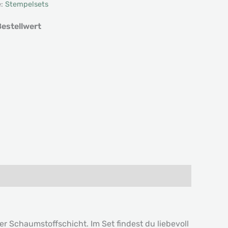
e:
Stempelsets
estellwert
 Schaumstoffschicht. Im Set findest du liebevoll