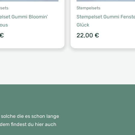
sets
Stempelsets
lset Gummi Bloomin’
Stempelset Gummi Fenst
lous
Glück
€
22,00
€
 solche die es schon lange
rdem findest du hier auch