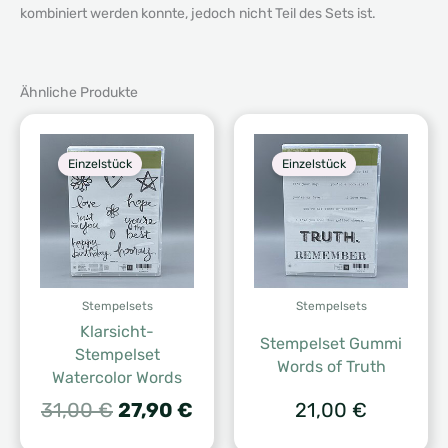
kombiniert werden konnte, jedoch nicht Teil des Sets ist.
Ähnliche Produkte
Einzelstück
Einzelstück
Stempelsets
Stempelsets
Klarsicht-
Stempelset Gummi
Stempelset
Words of Truth
Watercolor Words
Ursprünglicher
Aktueller
31,00
€
27,90
€
21,00
€
Preis
Preis