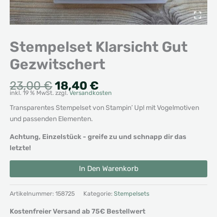
Stempelset Klarsicht Gut
Gezwitschert
Ursprünglicher
Aktueller
23,00
€
18,40
€
inkl. 19 % MwSt.
zzgl.
Versandkosten
Preis
Preis
war:
ist:
Transparentes Stempelset von Stampin’ Up! mit Vogelmotiven
23,00 €
18,40 €.
und passenden Elementen.
Achtung, Einzelstück - greife zu und schnapp dir das
letzte!
Stempelset
Alternative:
In Den Warenkorb
Klarsicht
Gut
Gezwitschert
Artikelnummer:
158725
Kategorie:
Stempelsets
Menge
Kostenfreier Versand ab 75€ Bestellwert