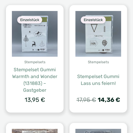
Einzelstück
Einzelstück
Stempelsets
Stempelsets
Stempelset Gummi
Warmth and Wonder
Stempelset Gummi
(131883) –
Lass uns feiern!
Gastgeber
Ursprünglich
Aktu
13,95
€
17,95
€
14,36
€
Preis
Prei
war:
ist:
17,95 €
14,3