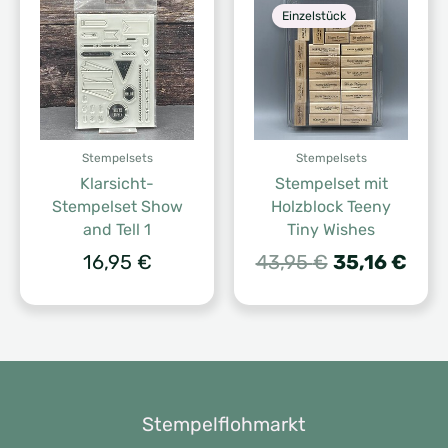
Einzelstück
Stempelsets
Stempelsets
Klarsicht-
Stempelset mit
Stempelset Show
Holzblock Teeny
and Tell 1
Tiny Wishes
Ursprünglic
Aktu
16,95
€
43,95
€
35,16
€
Preis
Prei
war:
ist:
43,95 €
35,1
Stempelflohmarkt