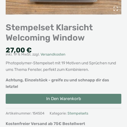
Stempelset Klarsicht
Welcoming Window
27,00
€
inkl. 19 % MwSt.
zzgl.
Versandkosten
Photopolymer-Stempelset mit 19 Motiven und Sprüchen rund
ums Thema Fenster, perfekt zum Kombinieren.
Achtung, Einzelstück - greife zu und schnapp dir das
letzte!
Stempelset
Alternative:
In Den Warenkorb
Klarsicht
Welcoming
Window
Artikelnummer:
154504
Kategorie:
Stempelsets
Menge
Kostenfreier Versand ab 75€ Bestellwert