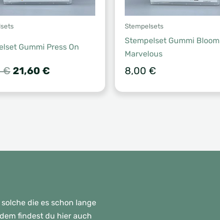
sets
Stempelsets
Stempelset Gummi Bloomi
lset Gummi Press On
Marvelous
Ursprünglicher
Aktueller
0
€
21,60
€
8,00
€
Preis
Preis
war:
ist:
27,00 €
21,60 €.
 solche die es schon lange
rdem findest du hier auch