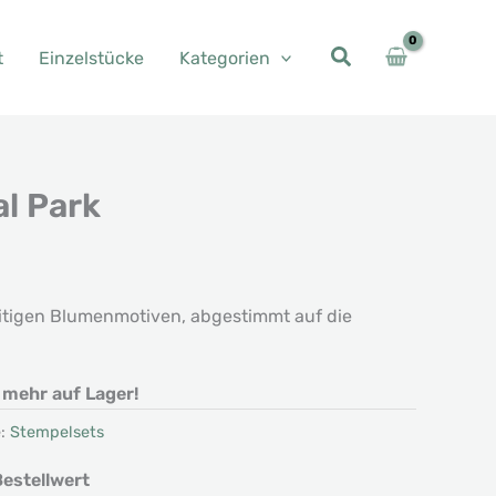
t
Einzelstücke
Kategorien
l Park
her
ueller
is
eitigen Blumenmotiven, abgestimmt auf die
40 €.
t mehr auf Lager!
e:
Stempelsets
estellwert