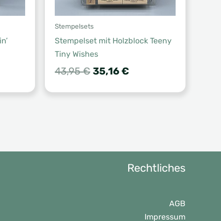
Stempelsets
n’
Stempelset mit Holzblock Teeny
Tiny Wishes
Ursprünglicher
Aktueller
43,95
€
35,16
€
Preis
Preis
war:
ist:
43,95 €
35,16 €.
Rechtliches
AGB
Impressum