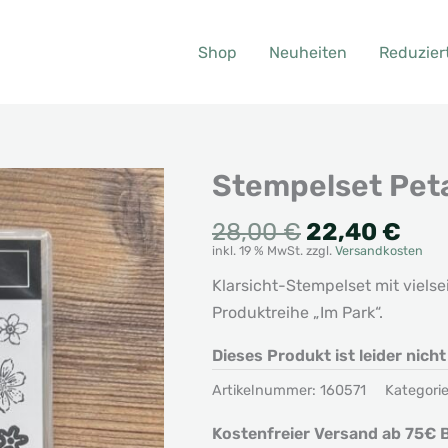
Shop
Neuheiten
Reduzier
Stempelset Peta
Ursprünglic
Akt
28,00
€
22,40
€
inkl. 19 % MwSt.
zzgl.
Versandkosten
Preis
Pre
war:
ist:
Klarsicht-Stempelset mit viels
28,00 €
22,
Produktreihe „Im Park“.
Dieses Produkt ist leider nich
Artikelnummer:
160571
Kategori
Kostenfreier Versand ab 75€ B