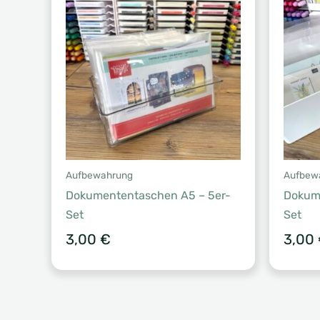
Aufbewahrung
Aufbew
Dokumententaschen A5 – 5er-
Dokum
Set
Set
3,00
€
3,00