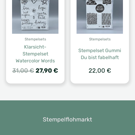
Stempelsets
Stempelsets
Klarsicht-
Stempelset Gummi
Stempelset
Du bist fabelhaft
Watercolor Words
Ursprünglicher
Aktueller
31,00
€
27,90
€
22,00
€
Preis
Preis
war:
ist:
31,00 €
27,90 €.
Stempelflohmarkt