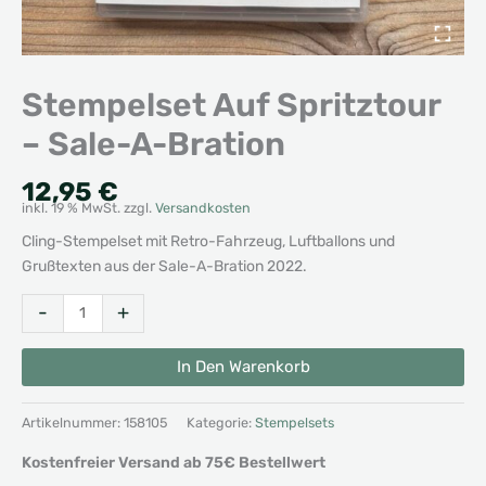
Stempelset Auf Spritztour
– Sale-A-Bration
12,95
€
inkl. 19 % MwSt.
zzgl.
Versandkosten
Cling-Stempelset mit Retro-Fahrzeug, Luftballons und
Grußtexten aus der Sale-A-Bration 2022.
Stempelset
Alternative:
-
+
Auf
Spritztour
In Den Warenkorb
-
Sale-
Artikelnummer:
158105
Kategorie:
Stempelsets
A-
Bration
Kostenfreier Versand ab 75€ Bestellwert
Menge